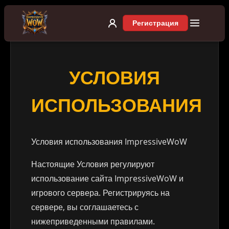
Регистрация
УСЛОВИЯ
ИСПОЛЬЗОВАНИЯ
Условия использования ImpressiveWoW
Настоящие Условия регулируют
использование сайта ImpressiveWoW и
игрового сервера. Регистрируясь на
сервере, вы соглашаетесь с
нижеприведенными правилами.